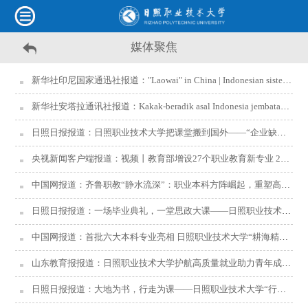
媒体聚焦
新华社印尼国家通迅社报道："Laowai" in China | Indonesian sisters build cultural bridge through martial arts
新华社安塔拉通讯社报道：Kakak-beradik asal Indonesia jembatani budaya melalui seni bela diri
日照日报报道：日照职业技术大学把课堂搬到国外——“企业缺什么人才，我们就培养什么人才”
央视新闻客户端报道：视频丨教育部增设27个职业教育新专业 2027年开始招生
中国网报道：齐鲁职教“静水流深”：职业本科方阵崛起，重塑高层次技能人才版图
日照日报报道：一场毕业典礼，一堂思政大课——日照职业技术大学2026年毕业季侧记
中国网报道：首批六大本科专业亮相 日照职业技术大学“耕海精钢”再出发
山东教育报报道：日照职业技术大学护航高质量就业助力青年成长成才
日照日报报道：大地为书，行走为课——日照职业技术大学“行走的思政课”实践教学改革探索