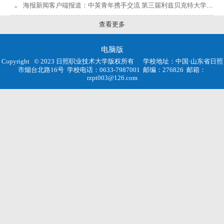
海报新闻客户端报道：中英青年携手交流 第三届利兹贝克特大学交流营启幕
查看更多
电脑版
Copyright © 2023 日照职业技术大学版权所有
学校地址：中国·山东省日照
市烟台北路16号
学校电话：0633-7987001
邮编：276826
邮箱：
rzpt003@126.com