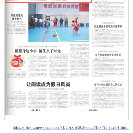
https://rbrk.rznews.cn/paper/s1/t1/rzrb/20260528/B04/t1_text01.html