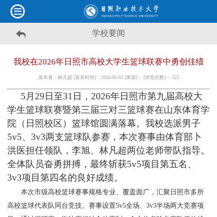
学校要闻
我校在2026年日照市高校大学生篮球联赛中勇创佳绩
发布者：林凡超 [发表时间]：2026-06-03 [来源]： [浏览次数]：
322
5月29日至31日，2026年日照市第九届高校大
学生篮球联赛暨第三届三对三篮球赛在山东体育学
院（日照校区）篮球馆圆满落幕。我校选派男子
5v5、3v3两支篮球队参赛，本次赛事由体育部卜
洪医担任领队，李旭、林凡超两位老师带队指导。
全体队员奋勇拼搏，最终斩获5v5项目第五名、
3v3项目第四名的良好成绩。
本次市级高校篮球赛事规格专业、覆盖面广，汇聚日照市多所
高校篮球代表队同台竞技。赛事设置
5v5全场、3v3半场两大竞赛项