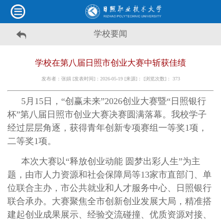
学校要闻
学校在第八届日照市创业大赛中斩获佳绩
发布者：张娟 [发表时间]：2026-05-19 [来源]： [浏览次数]：
373
5
月
15
日，
“
创赢未来
”2026
创业大赛暨
“
日照银行
杯
”
第八届日照市创业大赛决赛
圆满
落幕
。我校学子
经过层层角逐，获得青年创新专项赛组一等奖
1
项，
二等奖
1
项。
本次大赛以
“释放创业动能 圆梦出彩人生”为主
题，由市人力资源和社会保障局等
13
家市直部门、单
位联合主办，市公共就业和人才服务中心、日照银行
联合承办。大赛聚焦全市创新创业发展大局，精准搭
建起创业成果展示、经验交流碰撞、优质资源对接、