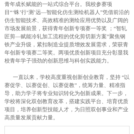
青年成长赋能的一站式综合平台。
我校参赛项
目
“
‘
蛛
’
行
‘
测
’
远
—
智能化仿生测绘机器人
”
凭借前沿的
仿生智能技术、高效精准的测绘应用优势以及广阔的
市场发展前景
，获得
青年创新专项赛
一等奖
；
“
智轧
匠剪
—
赋能冷轧加工流程的优化剪切新方案
”
聚焦
钢
铁
产业升级，紧扣制造业提质增效发展需求，荣获青
年创新专项赛
二等奖。
两项优质创新项目充分彰显我
校青年学子强劲的创新思维与科创实践能力。
一直以来，学校
高度重视创新创业教育，坚持
“
以
赛促学、以赛促创、以赛促教
”
，统筹力量、精准指
导，助力学子将专业知识转化为创新成果。下一步，
学校将深化双创教育改革，搭建实践平台、培育优质
项目，培养创新型技能人才，为日照双创事业和产业
高质量发展贡献力量。