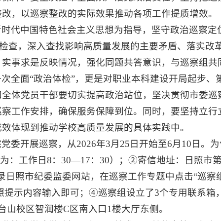
整改，以巡察整改的实际效果推动各项工作提质增效。
新时代中国特色社会主义思想为指导，坚守政治巡察定
监督检查，深入查找影响高质量发展的主要矛盾、落实
，实事求是反映情况，强化同题共答意识，与巡察组共
次全面“政治体检”，更是对职业本科建设开局起步、
和全体党员干部要切实提高政治站位，坚决贯彻市委巡
巡察工作安排，确保服务保障到位。同时，要坚持立行
成效体现到推动学校高质量发展的具体实践中。
委开展巡察，从2026年3月25日开始至6月10日
时间为：工作日8：30—17：30）；②寄信地址：日照市第
，另外，可以登录日照市纪委监委网站，在巡察工作专题中点击“
按照提示内容输入即可；④巡察组设立了3个专用联系箱
台山校区智润楼C区南入口1楼大厅东侧。